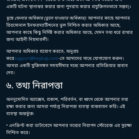
একটি ঘটনা স্থানান্তর করার জন্য পুনরায় করার প্রযুক্তিগতভাবে সম্ভব)।
মুছে ফেলার অধিকার (ভুলে যাওয়ার অধিকার):
আপনার কাছে আপনার
রিরসোনাল ইনফরম্যাটিশনের ভুল নিশ্চিত করার অধিকার আছে,
আপনার কাছে কিছু নির্দিষ্ট করার অধিকার আছে, যেমন তথ্য ধরে রাখার
জন্য আইনী নিয়মাবলী।
আপনার অধিকার প্রয়োগ করতে, অনুগ্রহ
করে
support@heybaji.com
-তে আমাদের সাথে যোগাযোগ করুন।
আমরা একটি যুক্তিসঙ্গত সময়সীমার মধ্যে আপনার প্রতিক্রিয়ার জবাব
দেব।
৬. তথ্য নিরাপত্তা
অননুমোদিত অ্যাক্সেস, প্রকাশ, পরিবর্তন, বা ধ্বংস থেকে আপনার তথ্য
রক্ষা করার জন্য আমরা পর্যাপ্ত নিরাপত্তা ব্যবস্থা বাস্তবায়ন করি। এই
ব্যবস্থা অন্তর্ভুক্ত:
• এনক্রিপ্ট করা ডাটাবেসে আপনার তথ্যের নিরাপদ স্টোরেজ এর সুরক্ষা
নিশ্চিত করে।