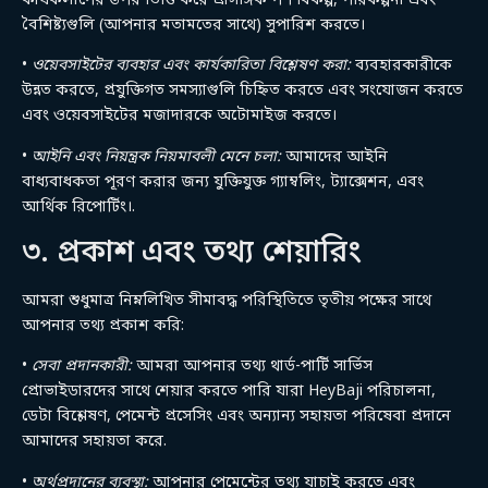
কার্যকলাপের উপর ভিত্তি করে প্রাসঙ্গিক পণ বিকল্প, পরিকল্পনা এবং
বৈশিষ্ট্যগুলি (আপনার মতামতের সাথে) সুপারিশ করতে।
•
ওয়েবসাইটের ব্যবহার এবং কার্যকারিতা বিশ্লেষণ করা:
ব্যবহারকারীকে
উন্নত করতে, প্রযুক্তিগত সমস্যাগুলি চিহ্নিত করতে এবং সংযোজন করতে
এবং ওয়েবসাইটের মজাদারকে অটোমাইজ করতে।
•
আইনি এবং নিয়ন্ত্রক নিয়মাবলী মেনে চলা:
আমাদের আইনি
বাধ্যবাধকতা পূরণ করার জন্য যুক্তিযুক্ত গ্যাম্বলিং, ট্যাক্সেশন, এবং
আর্থিক রিপোর্টিং।.
৩. প্রকাশ এবং তথ্য শেয়ারিং
আমরা শুধুমাত্র নিম্নলিখিত সীমাবদ্ধ পরিস্থিতিতে তৃতীয় পক্ষের সাথে
আপনার তথ্য প্রকাশ করি:
•
সেবা প্রদানকারী:
আমরা আপনার তথ্য থার্ড-পার্টি সার্ভিস
প্রোভাইডারদের সাথে শেয়ার করতে পারি যারা HeyBaji পরিচালনা,
ডেটা বিশ্লেষণ, পেমেন্ট প্রসেসিং এবং অন্যান্য সহায়তা পরিষেবা প্রদানে
আমাদের সহায়তা করে.
•
অর্থপ্রদানের ব্যবস্থা:
আপনার পেমেন্টের তথ্য যাচাই করতে এবং