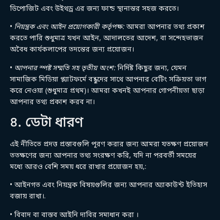
ডিপোজিট এবং উইথড্র এর জন্য ফান্ড স্থানান্তর সহজ করতে।
•
নিয়ন্ত্রক এবং আইন প্রয়োগকারী কর্তৃপক্ষ:
আমরা আপনার তথ্য প্রকাশ
করতে পারি শুধুমাত্র যখন আইন, আদালতের আদেশ, বা সন্দেহভাজন
অবৈধ কার্যকলাপের তদন্তের জন্য প্রয়োজন।
•
আপনার স্পষ্ট সম্মতি সহ তৃতীয় অংশ:
নির্দিষ্ট কিছুর জন্য, যেমন
সামাজিক মিডিয়া প্ল্যাটফর্মে বন্ধুদের সাথে আপনার বেটিং সক্রিয়তা ভাগ
করে নেওয়া (শুধুমাত্র প্রথম)। আমরা কখনই আপনার গোপনীয়তা ছাড়া
আপনার তথ্য প্রকাশ করব না।
৪. ডেটা ধারণ
এই নীতিতে প্রদত্ত প্রস্তাবগুলি পূরণ করার জন্য আমরা যতক্ষণ প্রয়োজন
ততক্ষণের জন্য আপনার তথ্য সংরক্ষণ করি, যদি না পরবর্তী সময়ের
মধ্যে আরও বেশি সময় ধরে রাখার প্রয়োজন হয়,:
• আইনগত এবং নিয়ন্ত্রক বিষয়গুলির জন্য আপনার অ্যাকাউন্ট ইতিহাস
বজায় রাখা।.
• বিবাদ বা বাস্তব আইনি দাবির সমাধান করা ।