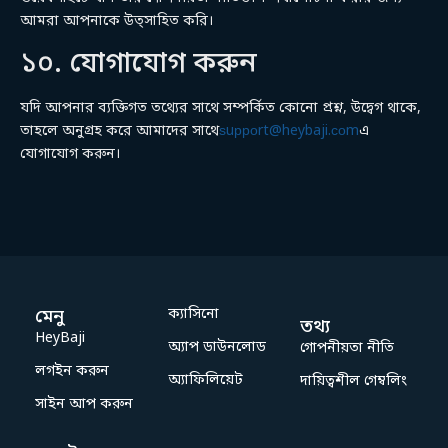
আমরা আপনাকে উত্সাহিত করি।
১০. যোগাযোগ করুন
যদি আপনার ব্যক্তিগত তথ্যের সাথে সম্পর্কিত কোনো প্রশ্ন, উদ্বেগ থাকে,
তাহলে অনুগ্রহ করে আমাদের সাথে
ѕuрроrt@heybaji.соm
এ
যোগাযোগ করুন।
মেনু
ক্যাসিনো
তথ্য
HeyBaji
অ্যাপ ডাউনলোড
গোপনীয়তা নীতি
লগইন করুন
অ্যাফিলিয়েট
দায়িত্বশীল গেম্বলিং
সাইন আপ করুন