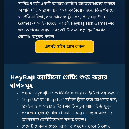
সংমিশ্রণ ঘটে একটি আন্ডারওয়াটার অ্যাডভেঞ্চারের মাধ্যমে।
আপনি যদি আরামদায়ক সময় কাটানোর জন্য কিছু খুঁজছেন
বা প্রতিযোগিতামূলক চ্যালেঞ্জ খুঁজছেন, Heybaji Fish
Games-এ সবই রয়েছে। আজই Heybaji Fish Games-এর
জগতে প্রবেশ করুন এবং এই উত্তেজনাপূর্ণ প্ল্যাটফর্মের
রোমাঞ্চ অনুভব করুন।
এখনই সাইন আপ করুন
HeyBaji ক্যাসিনো গেমিং শুরু করার
ধাপসমূহ
প্রথমে HeyBaji-এর অফিসিয়াল ওয়েবসাইটে প্রবেশ করুন।
“Sign Up” বা “Register” বাটনে ক্লিক করে আপনার নাম,
ইমেইল ও পাসওয়ার্ড দিয়ে একটি নতুন অ্যাকাউন্ট খুলুন।
প্রয়োজন হলে ইমেইল বা ফোন নম্বরের মাধ্যমে আপনার
অ্যাকাউন্ট ভেরিফিকেশন সম্পন্ন করুন।
পেমেন্ট সেকশন থেকে আপনার পছন্দের পেমেন্ট মেথড