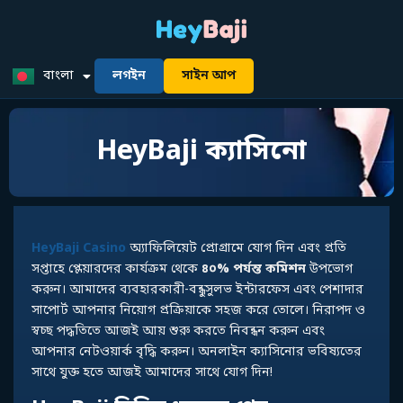
বাংলা
লগইন
সাইন আপ
English
HeyBaji ক্যাসিনো
HeyBaji Casino
অ্যাফিলিয়েট প্রোগ্রামে যোগ দিন এবং প্রতি
সপ্তাহে প্লেয়ারদের কার্যক্রম থেকে
৪০% পর্যন্ত কমিশন
উপভোগ
করুন। আমাদের ব্যবহারকারী-বন্ধুসুলভ ইন্টারফেস এবং পেশাদার
সাপোর্ট আপনার নিয়োগ প্রক্রিয়াকে সহজ করে তোলে। নিরাপদ ও
স্বচ্ছ পদ্ধতিতে আজই আয় শুরু করতে নিবন্ধন করুন এবং
আপনার নেটওয়ার্ক বৃদ্ধি করুন। অনলাইন ক্যাসিনোর ভবিষ্যতের
সাথে যুক্ত হতে আজই আমাদের সাথে যোগ দিন!