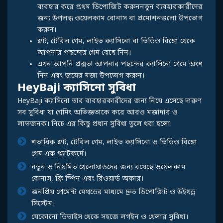
ব্যবহার করে প্রথম ডিপোজিট করুননতুন ব্যবহারকারীদের
জন্য উপলব্ধ ওয়েলকাম বোনাস বা প্রমোশনগুলো উপভোগ
করুন।
স্লট, টেবিল গেম, লাইভ ক্যাসিনো বা ভিডিও বিঙ্গো থেকে
আপনার পছন্দের গেম বেছে নিন।
এখন আপনি প্রস্তুত! আপনার পছন্দের ক্যাসিনো গেমে অংশ
নিন এবং জয়ের মজা উপভোগ করুন।
HeyBaji ক্যাসিনো সুবিধা
HeyBaji ক্যাসিনো তার ব্যবহারকারীদের জন্য নিয়ে এসেছে দারুণ
সব সুবিধা যা গেমিং অভিজ্ঞতাকে করে আরও মজাদার ও
লাভজনক। নিচে এর কিছু প্রধান সুবিধা তুলে ধরা হলো:
শতাধিক স্লট, টেবিল গেম, লাইভ ক্যাসিনো ও ভিডিও বিঙ্গো
গেম এক প্ল্যাটফর্মে।
নতুন ও নিয়মিত খেলোয়াড়দের জন্য রয়েছে ওয়েলকাম
বোনাস, ফ্রি স্পিন এবং রিওয়ার্ড অফার।
জনপ্রিয় পেমেন্ট মেথডের মাধ্যমে দ্রুত ডিপোজিট ও উইথড্র
সিস্টেম।
যেকোনো ডিভাইস থেকে সহজে লগইন ও খেলার সুবিধা।