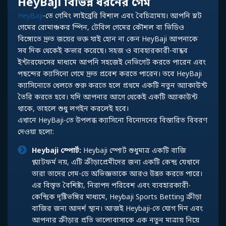
HeyBaji বিভিন্ন ধরনের গেম
HeyBaji
-তে গেমিং লাইব্রেরি বিশাল এবং বৈচিত্র্যময়। আপনি স্লট
গেমের রোমাঞ্চকর স্পিন, টেবিল গেমের কৌশল বা ভিডিও
বিঙ্গোতে দ্রুত জয়ের ভক্ত যাই হোন না কেন HeyBaji আপনাকে
সব দিক থেকেই কভার করেছে। সহজ ও ব্যবহারকারী-বান্ধব
ইন্টারফেসের মাধ্যমে আপনি সহজেই নেভিগেট করতে পারেন এবং
পছন্দের ক্যাসিনো গেমে দ্রুত প্রবেশ করতে পারেন। তবে HeyBaji
ক্যাসিনোতে খেলতে শুরু করতে হলে প্রথমে একটি নতুন অ্যাকাউন্ট
তৈরি করতে হবে। যদি আপনার আগে থেকেই একটি অ্যাকাউন্ট
থাকে, তাহলে শুধু লগইন করলেই হবে।
এখানে HeyBaji-তে উপলব্ধ ক্যাসিনো বিনোদনের বিস্তারিত বিবরণ
দেওয়া হলো:
Heybaji স্পোর্ট:
Heybaji স্পোর্ট শুধুমাত্র একটি বাজি
প্ল্যাটফর্ম নয়, এটি ক্রীড়াপ্রেমীদের জন্য একটি কেন্দ্র যেখানে
তারা তাদের গেম-ডে অভিজ্ঞতাকে আরও উন্নত করতে পারে।
এর বিস্তৃত বৈশিষ্ট্য, নিরাপদ পরিবেশ এবং ব্যবহারকারী-
কেন্দ্রিক দৃষ্টিভঙ্গির মাধ্যমে, Heybaji Sports Betting ক্রীড়া
বাজির জন্য আদর্শ স্থান। আজই Heybaji-তে যোগ দিন এবং
আপনার ক্রীড়ার প্রতি ভালোবাসাকে এক নতুন মাত্রায় নিয়ে