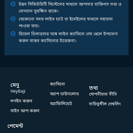
উন্নত সিকিউরিটি সিস্টেমের মাধ্যমে আপনার ব্যক্তিগত তথ্য ও
লেনদেন সুরক্ষিত থাকে।
যেকোনো সময় লাইভ চ্যাট বা ইমেইলের মাধ্যমে সহায়তা
পাওয়া যায়।
রিয়েল ডিলারদের সঙ্গে লাইভ ক্যাসিনো গেম খেলে উপভোগ
করুন বাস্তব ক্যাসিনোর উত্তেজনা।
মেনু
ক্যাসিনো
তথ্য
HeyBaji
অ্যাপ ডাউনলোড
গোপনীয়তা নীতি
লগইন করুন
অ্যাফিলিয়েট
দায়িত্বশীল গেম্বলিং
সাইন আপ করুন
পেমেন্ট